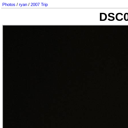
Photos
/
ryan
/
2007 Trip
DSC0