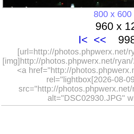
800 x 600
960 x 1
I<
<<
998
[url=http://photos.phpwerx.net/
[img]http://photos.phpwerx.net/rya
<a href="http://photos.phpwerx
rel="lightbox[2026-08-
src="http://photos.phpwerx.ne
alt="DSC02930.JPG" wi