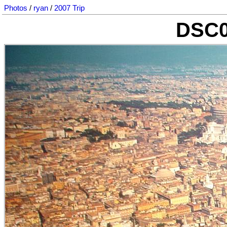
Photos
/
ryan
/
2007 Trip
DSC0