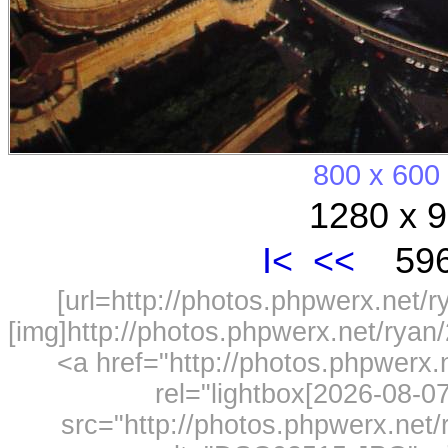
800 x 600
1280 x 9
I<
<<
596
[url=http://photos.phpwerx.net/
[img]http://photos.phpwerx.net/rya
<a href="http://photos.phpwerx
rel="lightbox[2026-08-
src="http://photos.phpwerx.ne