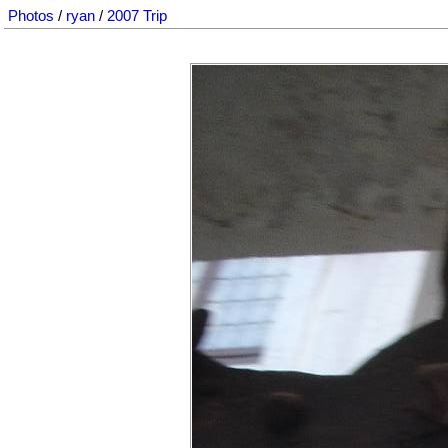
Photos
/
ryan
/
2007 Trip