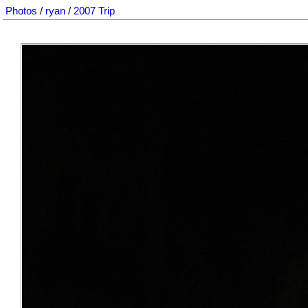
Photos
/
ryan
/
2007 Trip