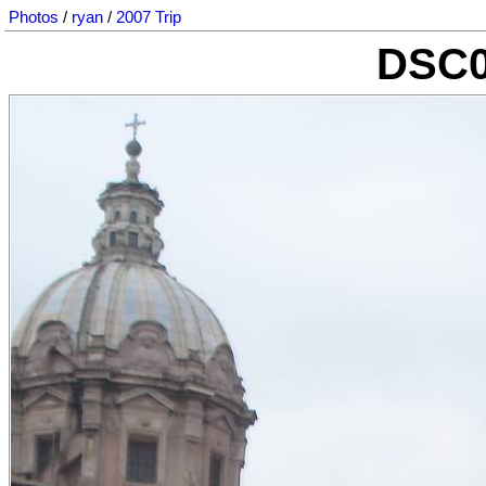
Photos
/
ryan
/
2007 Trip
DSC0