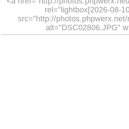
<a href="http://photos.phpwerx.n
rel="lightbox[2026-08-
src="http://photos.phpwerx.ne
alt="DSC02806.JPG" wi