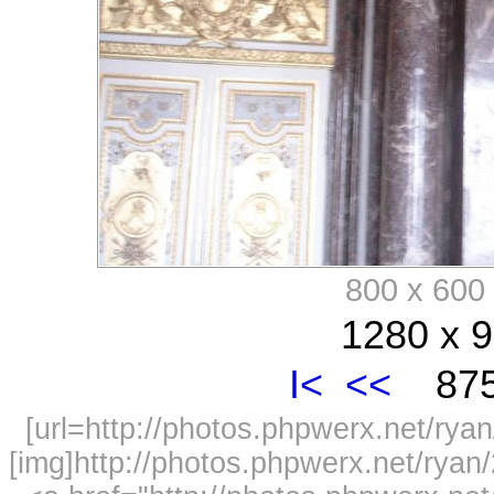
800 x 60
1280 x 9
I<
<<
875
[url=http://photos.phpwerx.net/r
[img]http://photos.phpwerx.net/rya