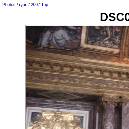
Photos
/
ryan
/
2007 Trip
DSC0