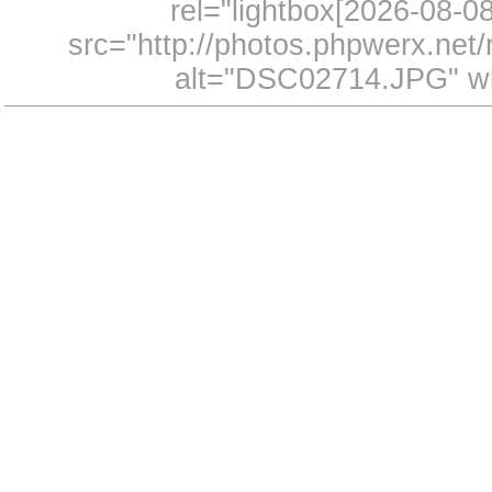
rel="lightbox[2026-08-
src="http://photos.phpwerx.ne
alt="DSC02714.JPG" wi