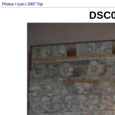
Photos
/
ryan
/
2007 Trip
DSC0