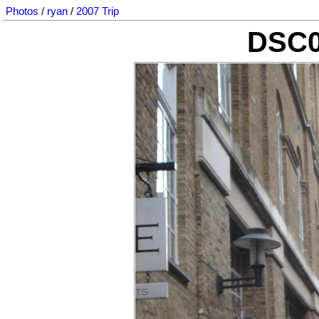
Photos
/
ryan
/
2007 Trip
DSC0