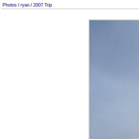
Photos
/
ryan
/
2007 Trip