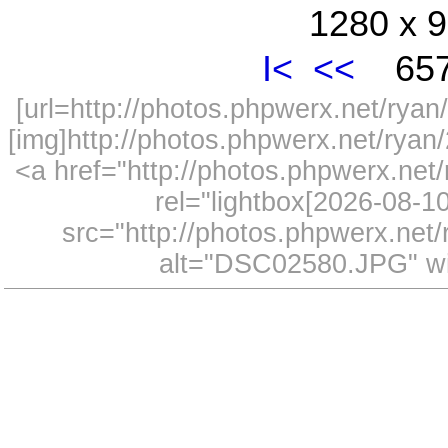
1280 x 9
I<
<<
657
[url=http://photos.phpwerx.net/ry
[img]http://photos.phpwerx.net/rya
<a href="http://photos.phpwerx.n
rel="lightbox[2026-08-
src="http://photos.phpwerx.ne
alt="DSC02580.JPG" wi