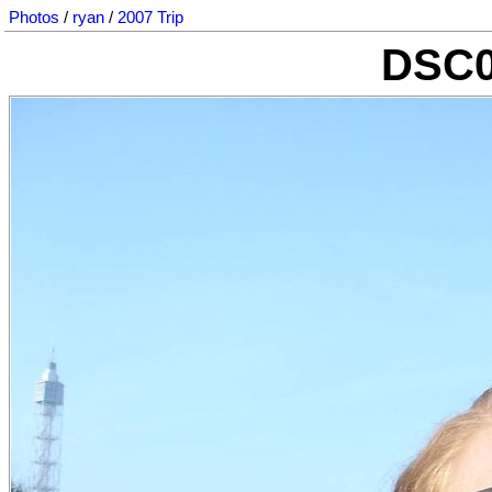
Photos
/
ryan
/
2007 Trip
DSC0