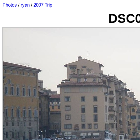
Photos
/
ryan
/
2007 Trip
DSC0