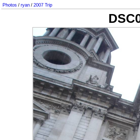
Photos
/
ryan
/
2007 Trip
DSC0