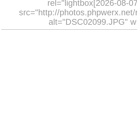
rel="lightbox[2026-08-
src="http://photos.phpwerx.ne
alt="DSC02099.JPG" wi