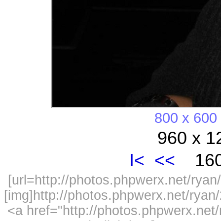
800 x 600
960 x 1
I<
<<
160
[url=http://photos.phpwerx.net/ry
[img]http://photos.phpwerx.net/rya
<a href="http://photos.phpwerx.n