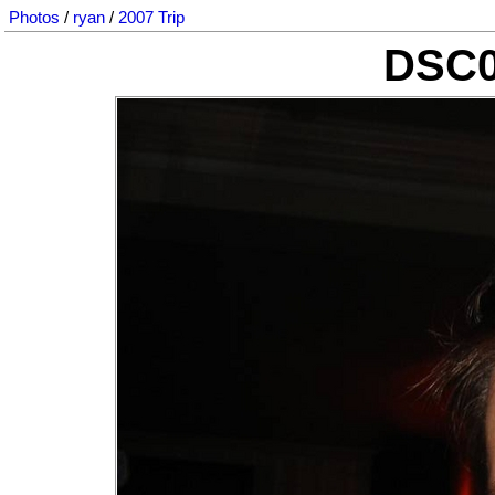
Photos
/
ryan
/
2007 Trip
DSC0