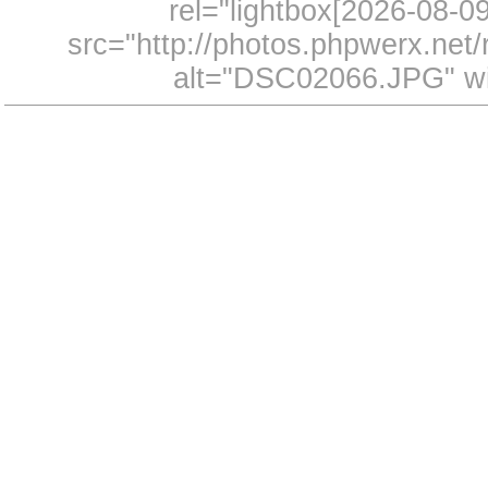
rel="lightbox[2026-08-
src="http://photos.phpwerx.ne
alt="DSC02066.JPG" wi