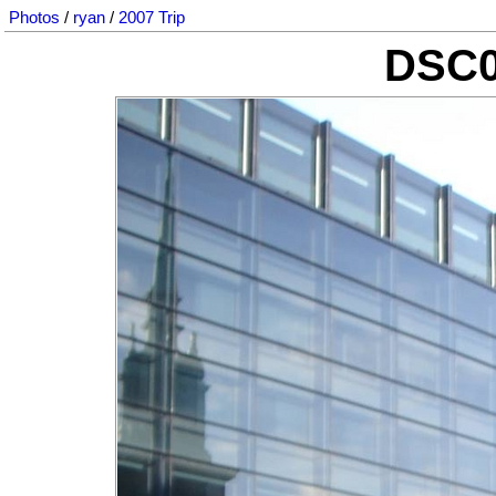
Photos
/
ryan
/
2007 Trip
DSC0