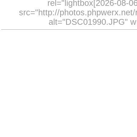
rel="lightbox[2026-08-
src="http://photos.phpwerx.ne
alt="DSC01990.JPG" wi